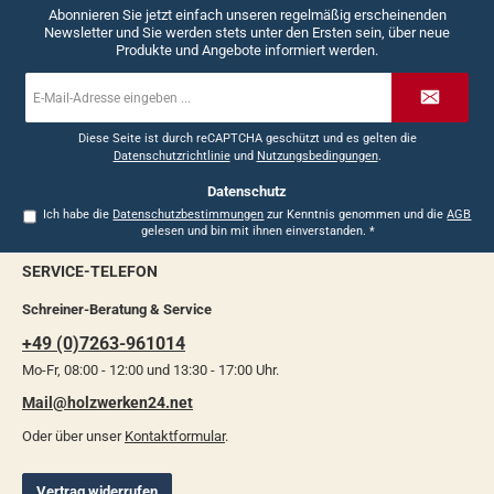
Abonnieren Sie jetzt einfach unseren regelmäßig erscheinenden
Newsletter und Sie werden stets unter den Ersten sein, über neue
Produkte und Angebote informiert werden.
E-
Mail-
Adresse
*
Diese Seite ist durch reCAPTCHA geschützt und es gelten die
Datenschutzrichtlinie
und
Nutzungsbedingungen
.
Datenschutz
Ich habe die
Datenschutzbestimmungen
zur Kenntnis genommen und die
AGB
gelesen und bin mit ihnen einverstanden.
*
SERVICE-TELEFON
Schreiner-Beratung & Service
+49 (0)7263-961014
Mo-Fr, 08:00 - 12:00 und 13:30 - 17:00 Uhr.
Mail@holzwerken24.net
Oder über unser
Kontaktformular
.
Vertrag widerrufen