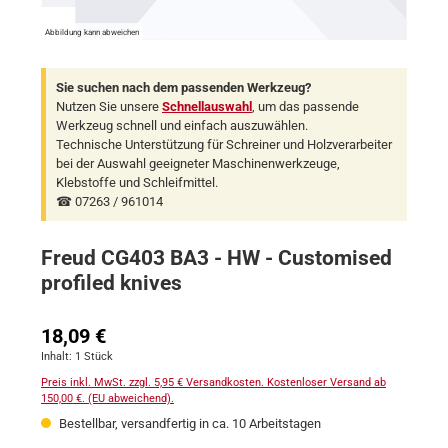
Abbildung kann abweichen
Sie suchen nach dem passenden Werkzeug?
Nutzen Sie unsere
Schnellauswahl
, um das passende
Werkzeug schnell und einfach auszuwählen.
Technische Unterstützung für Schreiner und Holzverarbeiter
bei der Auswahl geeigneter Maschinenwerkzeuge,
Klebstoffe und Schleifmittel.
☎ 07263 / 961014
Freud CG403 BA3 - HW - Customised
profiled knives
Regulärer Preis:
18,09 €
Inhalt:
1 Stück
Preis inkl. MwSt. zzgl. 5,95 € Versandkosten. Kostenloser Versand ab
150,00 €. (EU abweichend).
Bestellbar, versandfertig in ca. 10 Arbeitstagen