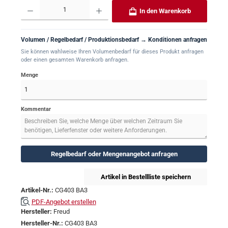
Produkt Anzahl: Gib den gewünschten Wert ein oder benutze die Schaltflächen um 
In den Warenkorb
Volumen / Regelbedarf / Produktionsbedarf → Konditionen anfragen
Sie können wahlweise Ihren Volumenbedarf für dieses Produkt anfragen
oder einen gesamten Warenkorb anfragen.
Menge
Kommentar
Regelbedarf oder Mengenangebot anfragen
Artikel in Bestellliste speichern
Artikel-Nr.:
CG403 BA3
PDF-Angebot erstellen
Hersteller:
Freud
Hersteller-Nr.:
CG403 BA3