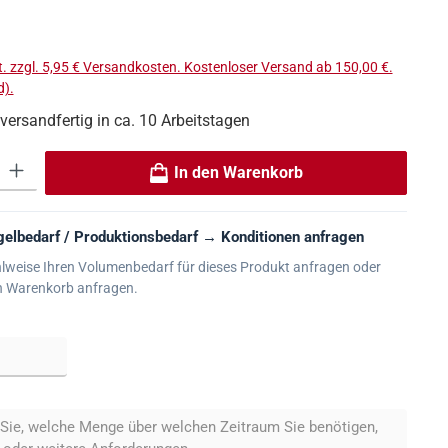
s:
t. zzgl. 5,95 € Versandkosten. Kostenloser Versand ab 150,00 €.
).
 versandfertig in ca. 10 Arbeitstagen
 Gib den gewünschten Wert ein oder benutze die Schaltflächen um die An
In den Warenkorb
elbedarf / Produktionsbedarf → Konditionen anfragen
lweise Ihren Volumenbedarf für dieses Produkt anfragen oder
n Warenkorb anfragen.