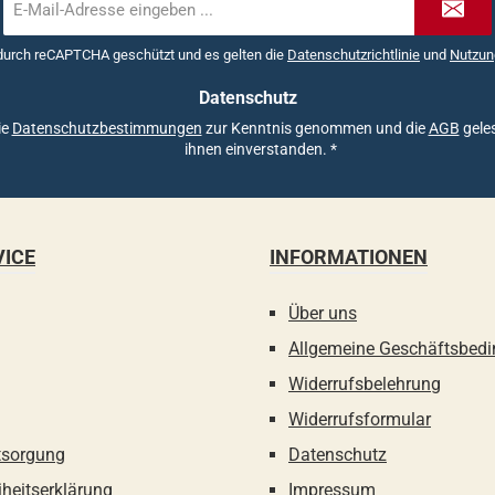
Mail-
Adresse
 durch reCAPTCHA geschützt und es gelten die
Datenschutzrichtlinie
und
Nutzun
*
Datenschutz
ie
Datenschutzbestimmungen
zur Kenntnis genommen und die
AGB
geles
ihnen einverstanden.
*
VICE
INFORMATIONEN
Über uns
Allgemeine Geschäftsbed
Widerrufsbelehrung
Widerrufsformular
tsorgung
Datenschutz
iheitserklärung
Impressum