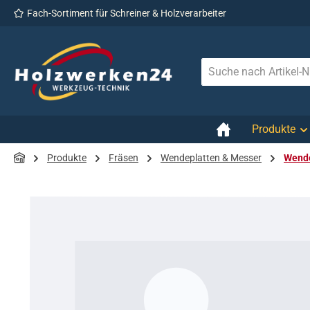
Fach-Sortiment für Schreiner & Holzverarbeiter
 Hauptinhalt springen
Zur Suche springen
Zur Hauptnavigation springen
Produkte
Produkte
Fräsen
Wendeplatten & Messer
Wende
Bildergalerie überspringen