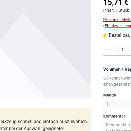
Regulärer Prei
15,71 €
Inhalt:
1 Stück
Preis inkl. MwS
(EU abweichend
Bestellbar,
Produkt Anzahl:
Volumen / Reg
Sie können wah
einen gesamte
Menge
Kommentar
erkzeug schnell und einfach auszuwählen.
iter bei der Auswahl geeigneter