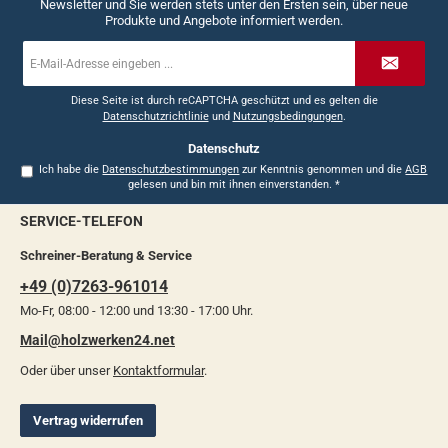
Newsletter und Sie werden stets unter den Ersten sein, über neue
Produkte und Angebote informiert werden.
E-
Mail-
Adresse
*
Diese Seite ist durch reCAPTCHA geschützt und es gelten die
Datenschutzrichtlinie
und
Nutzungsbedingungen
.
Datenschutz
Ich habe die
Datenschutzbestimmungen
zur Kenntnis genommen und die
AGB
gelesen und bin mit ihnen einverstanden.
*
SERVICE-TELEFON
Schreiner-Beratung & Service
+49 (0)7263-961014
Mo-Fr, 08:00 - 12:00 und 13:30 - 17:00 Uhr.
Mail@holzwerken24.net
Oder über unser
Kontaktformular
.
Vertrag widerrufen