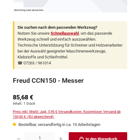
Abbildung kann abweichen
Sie suchen nach dem passenden Werkzeug?
Nutzen Sie unsere
Schnellauswahl
, um das passende
Werkzeug schnell und einfach auszuwählen.
Technische Unterstützung für Schreiner und Holzverarbeiter
bei der Auswahl geeigneter Maschinenwerkzeuge,
Klebstoffe und Schleifmittel.
☎ 07263 / 961014
Freud CCN150 - Messer
Regulärer Preis:
85,68 €
Inhalt:
1 Stück
Preis inkl. MwSt. zzgl. 5,95 € Versandkosten. Kostenloser Versand ab
150,00 €. (EU abweichend).
Bestellbar, versandfertig in ca. 10 Arbeitstagen
Produkt Anzahl: Gib den gewünschten Wert ein oder benutze die Schaltflächen um 
In den Warenkorb