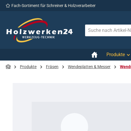
Fach-Sortiment für Schreiner & Holzverarbeiter
 Hauptinhalt springen
Zur Suche springen
Zur Hauptnavigation springen
Produkte
Produkte
Fräsen
Wendeplatten & Messer
Wende
Bildergalerie überspringen