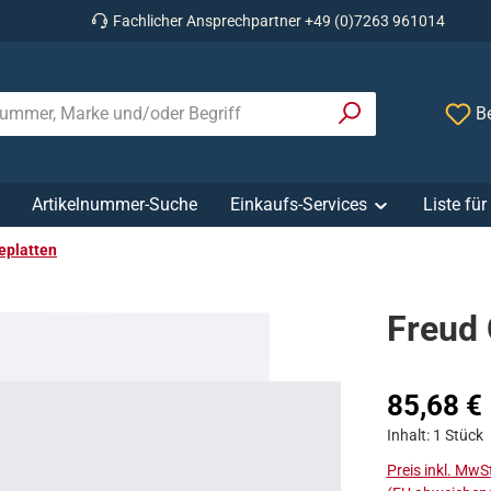
Fachlicher Ansprechpartner +49 (0)7263 961014
Be
Artikelnummer-Suche
Einkaufs-Services
Liste fü
platten
Freud
Regulärer Prei
85,68 €
Inhalt:
1 Stück
Preis inkl. MwS