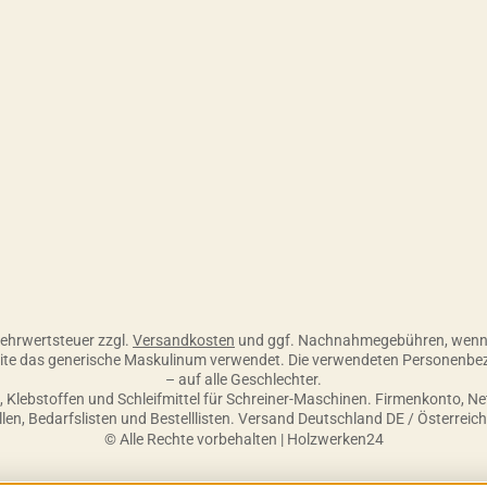
 Skonto, 30 Tage ohne Abzug
 Mehrwertsteuer zzgl.
Versandkosten
und ggf. Nachnahmegebühren, wenn 
seite das generische Maskulinum verwendet. Die verwendeten Personenbe
– auf alle Geschlechter.
Klebstoffen und Schleifmittel für Schreiner-Maschinen. Firmenkonto, N
ellen, Bedarfslisten und Bestelllisten. Versand Deutschland DE / Österreic
© Alle Rechte vorbehalten | Holzwerken24