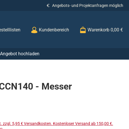
Angebots- und Projektanfragen möglich
stelllisten
Kundenbereich
Warenkorb
0,00 €
r Angebot hochladen
 CCN140 - Messer
s:
t. zzgl. 5,95 € Versandkosten. Kostenloser Versand ab 150,00 €.