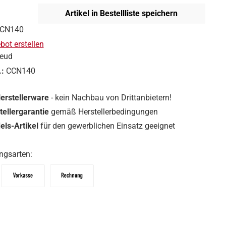
Artikel in Bestellliste speichern
CN140
ot erstellen
reud
.:
CCN140
Herstellerware
- kein Nachbau von Drittanbietern!
tellergarantie
gemäß Herstellerbedingungen
ls-Artikel
für den gewerblichen Einsatz geeignet
ngsarten:
Vorkasse
Zahlungsziel: 10 Tage abzgl. 2% Skonto, 30 Tag