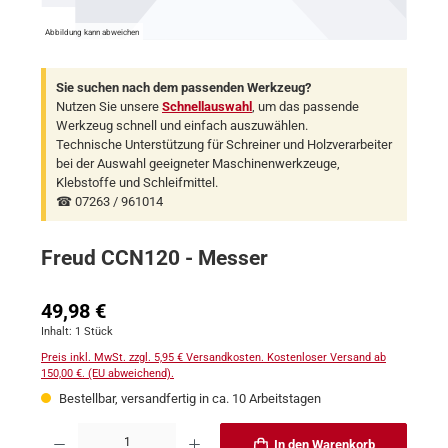
Abbildung kann abweichen
Sie suchen nach dem passenden Werkzeug?
Nutzen Sie unsere
Schnellauswahl
, um das passende
Werkzeug schnell und einfach auszuwählen.
Technische Unterstützung für Schreiner und Holzverarbeiter
bei der Auswahl geeigneter Maschinenwerkzeuge,
Klebstoffe und Schleifmittel.
☎ 07263 / 961014
Freud CCN120 - Messer
Regulärer Preis:
49,98 €
Inhalt:
1 Stück
Preis inkl. MwSt. zzgl. 5,95 € Versandkosten. Kostenloser Versand ab
150,00 €. (EU abweichend).
Bestellbar, versandfertig in ca. 10 Arbeitstagen
Produkt Anzahl: Gib den gewünschten Wert ein oder benutze die Schaltflächen um 
In den Warenkorb