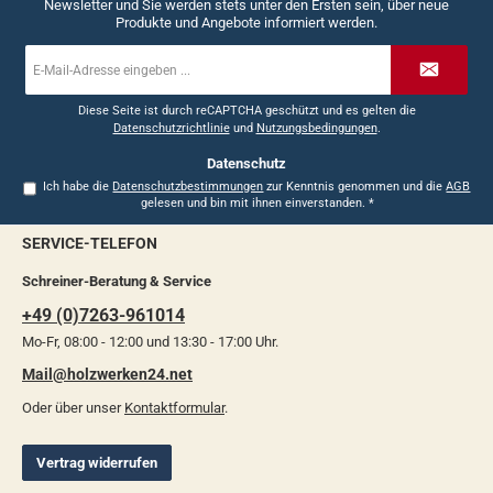
Newsletter und Sie werden stets unter den Ersten sein, über neue
Produkte und Angebote informiert werden.
E-
Mail-
Adresse
*
Diese Seite ist durch reCAPTCHA geschützt und es gelten die
Datenschutzrichtlinie
und
Nutzungsbedingungen
.
Datenschutz
Ich habe die
Datenschutzbestimmungen
zur Kenntnis genommen und die
AGB
gelesen und bin mit ihnen einverstanden.
*
SERVICE-TELEFON
Schreiner-Beratung & Service
+49 (0)7263-961014
Mo-Fr, 08:00 - 12:00 und 13:30 - 17:00 Uhr.
Mail@holzwerken24.net
Oder über unser
Kontaktformular
.
Vertrag widerrufen