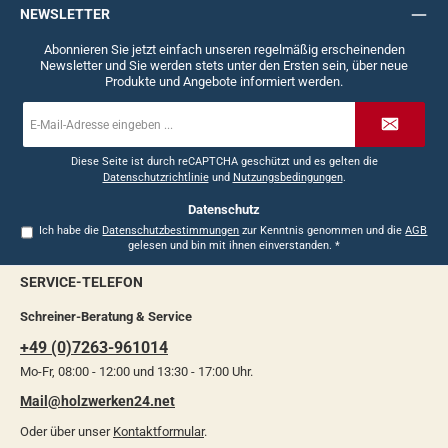
NEWSLETTER
Abonnieren Sie jetzt einfach unseren regelmäßig erscheinenden
Newsletter und Sie werden stets unter den Ersten sein, über neue
Produkte und Angebote informiert werden.
E-
Mail-
Adresse
*
Diese Seite ist durch reCAPTCHA geschützt und es gelten die
Datenschutzrichtlinie
und
Nutzungsbedingungen
.
Datenschutz
Ich habe die
Datenschutzbestimmungen
zur Kenntnis genommen und die
AGB
gelesen und bin mit ihnen einverstanden.
*
SERVICE-TELEFON
Schreiner-Beratung & Service
+49 (0)7263-961014
Mo-Fr, 08:00 - 12:00 und 13:30 - 17:00 Uhr.
Mail@holzwerken24.net
Oder über unser
Kontaktformular
.