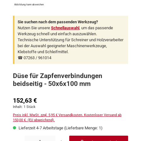
Abbildung kann abweichen
Sie suchen nach dem passenden Werkzeug?
Nutzen Sie unsere
Schnellauswahl
, um das passende
Werkzeug schnell und einfach auszuwählen.
Technische Unterstützung für Schreiner und Holzverarbeiter
bei der Auswahl geeigneter Maschinenwerkzeuge,
Klebstoffe und Schleifmittel.
☎ 07263 / 961014
Düse für Zapfenverbindungen
beidseitig - 50x6x100 mm
Regulärer Preis:
152,63 €
Inhalt:
1 Stück
Preis inkl. MwSt. zzgl. 5,95 € Versandkosten. Kostenloser Versand ab
150,00 €. (EU abweichend).
Lieferzeit 4-7 Arbeitstage (Lieferbare Menge: 1)
Produkt Anzahl: Gib den gewünschten Wert ein oder benutze die Schaltflächen um 