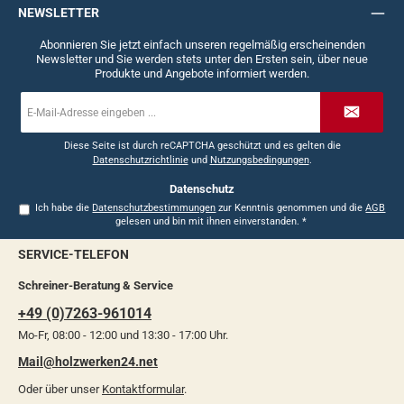
NEWSLETTER
Abonnieren Sie jetzt einfach unseren regelmäßig erscheinenden
Newsletter und Sie werden stets unter den Ersten sein, über neue
Produkte und Angebote informiert werden.
E-
Mail-
Adresse
*
Diese Seite ist durch reCAPTCHA geschützt und es gelten die
Datenschutzrichtlinie
und
Nutzungsbedingungen
.
Datenschutz
Ich habe die
Datenschutzbestimmungen
zur Kenntnis genommen und die
AGB
gelesen und bin mit ihnen einverstanden.
*
SERVICE-TELEFON
Schreiner-Beratung & Service
+49 (0)7263-961014
Mo-Fr, 08:00 - 12:00 und 13:30 - 17:00 Uhr.
Mail@holzwerken24.net
Oder über unser
Kontaktformular
.