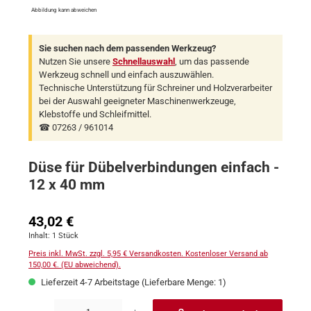
Abbildung kann abweichen
Sie suchen nach dem passenden Werkzeug?
Nutzen Sie unsere
Schnellauswahl
, um das passende
Werkzeug schnell und einfach auszuwählen.
Technische Unterstützung für Schreiner und Holzverarbeiter
bei der Auswahl geeigneter Maschinenwerkzeuge,
Klebstoffe und Schleifmittel.
☎ 07263 / 961014
Düse für Dübelverbindungen einfach -
12 x 40 mm
Regulärer Preis:
43,02 €
Inhalt:
1 Stück
Preis inkl. MwSt. zzgl. 5,95 € Versandkosten. Kostenloser Versand ab
150,00 €. (EU abweichend).
Lieferzeit 4-7 Arbeitstage (Lieferbare Menge: 1)
Produkt Anzahl: Gib den gewünschten Wert ein oder benutze die Schaltflächen um 