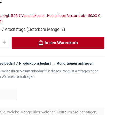
€
t. zzgl. 5,95 € Versandkosten. Kostenloser Versand ab 150,00 €.
).
4-7 Arbeitstage (Lieferbare Menge: 9)
 Gib den gewünschten Wert ein oder benutze die Schaltflächen um die An
In den Warenkorb
elbedarf / Produktionsbedarf → Konditionen anfragen
lweise Ihren Volumenbedarf für dieses Produkt anfragen oder
n Warenkorb anfragen.