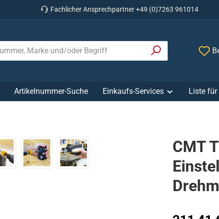
Fachlicher Ansprechpartner +49 (0)7263 961014
Be
Artikelnummer-Suche
Einkaufs-Services
Liste fü
CMT T
Einste
Drehm
Regulärer Prei