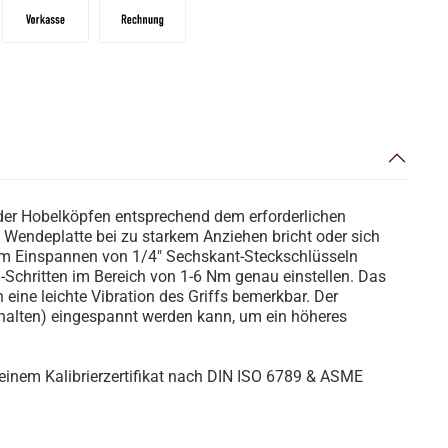
Vorkasse
Zahlungsziel: 10 Tage abzgl. 2% Skonto, 30 Tag
er Hobelköpfen entsprechend dem erforderlichen
endeplatte bei zu starkem Anziehen bricht oder sich
um Einspannen von 1/4" Sechskant-Steckschlüsseln
chritten im Bereich von 1-6 Nm genau einstellen. Das
ne leichte Vibration des Griffs bemerkbar. Der
thalten) eingespannt werden kann, um ein höheres
 einem Kalibrierzertifikat nach DIN ISO 6789 & ASME