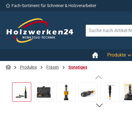
Fach-Sortiment für Schreiner & Holzverarbeiter
 Hauptinhalt springen
Zur Suche springen
Zur Hauptnavigation springen
Produkte
Produkte
Fräsen
Sonstiges
Bildergalerie überspringen