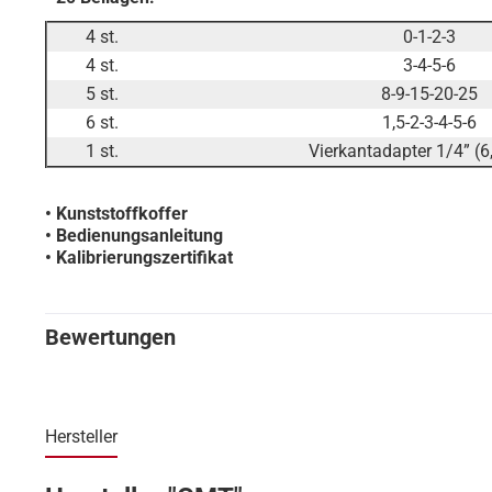
4 st.
0-1-2-3
4 st.
3-4-5-6
5 st.
8-9-15-20-25
6 st.
1,5-2-3-4-5-6
1 st.
Vierkantadapter 1/4” (
• Kunststoffkoffer
• Bedienungsanleitung
• Kalibrierungszertifikat
Bewertungen
Hersteller