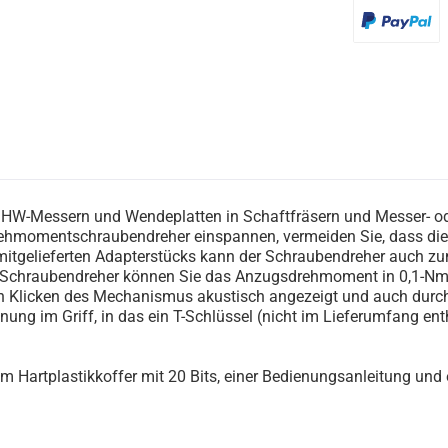
PayPal
W-Messern und Wendeplatten in Schaftfräsern und Messer- od
momentschraubendreher einspannen, vermeiden Sie, dass die W
mitgelieferten Adapterstücks kann der Schraubendreher auch z
Schraubendreher können Sie das Anzugsdrehmoment in 0,1-Nm-S
Klicken des Mechanismus akustisch angezeigt und auch durch ei
ng im Griff, in das ein T-Schlüssel (nicht im Lieferumfang en
 Hartplastikkoffer mit 20 Bits, einer Bedienungsanleitung und