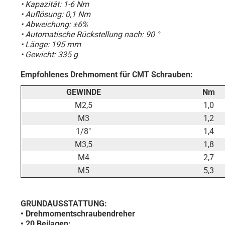
• Kapazität: 1-6 Nm
• Auflösung: 0,1 Nm
• Abweichung: ±6%
• Automatische Rückstellung nach: 90 °
• Länge: 195 mm
• Gewicht: 335 g
Empfohlenes Drehmoment für CMT Schrauben:
GEWINDE
Nm
M2,5
1,0
M3
1,2
1/8"
1,4
M3,5
1,8
M4
2,7
M5
5,3
GRUNDAUSSTATTUNG:
• Drehmomentschraubendreher
• 20 Beilagen: