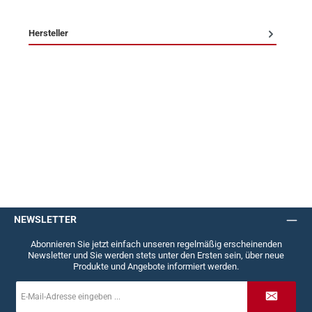
Hersteller
NEWSLETTER
Abonnieren Sie jetzt einfach unseren regelmäßig erscheinenden
Newsletter und Sie werden stets unter den Ersten sein, über neue
Produkte und Angebote informiert werden.
E-
Mail-
Adresse