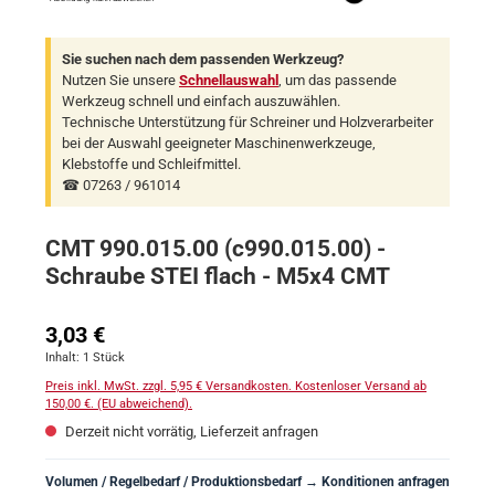
Sie suchen nach dem passenden Werkzeug?
Nutzen Sie unsere
Schnellauswahl
, um das passende
Werkzeug schnell und einfach auszuwählen.
Technische Unterstützung für Schreiner und Holzverarbeiter
bei der Auswahl geeigneter Maschinenwerkzeuge,
Klebstoffe und Schleifmittel.
☎ 07263 / 961014
CMT 990.015.00 (c990.015.00) -
Schraube STEI flach - M5x4 CMT
Regulärer Preis:
3,03 €
Inhalt:
1 Stück
Preis inkl. MwSt. zzgl. 5,95 € Versandkosten. Kostenloser Versand ab
150,00 €. (EU abweichend).
Derzeit nicht vorrätig, Lieferzeit anfragen
Volumen / Regelbedarf / Produktionsbedarf → Konditionen anfragen