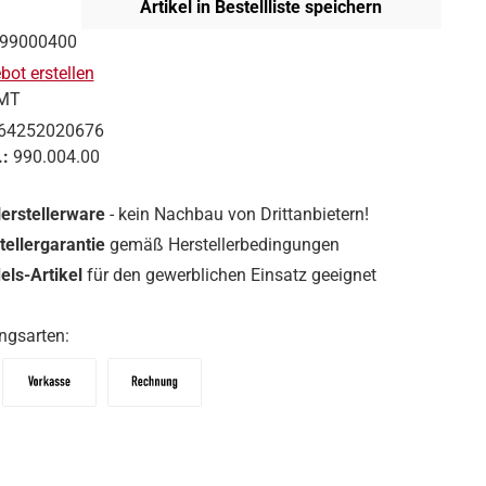
Artikel in Bestellliste speichern
99000400
ot erstellen
MT
64252020676
.:
990.004.00
Herstellerware
- kein Nachbau von Drittanbietern!
tellergarantie
gemäß Herstellerbedingungen
ls-Artikel
für den gewerblichen Einsatz geeignet
ngsarten:
Vorkasse
Zahlungsziel: 10 Tage abzgl. 2% Skonto, 30 Tag