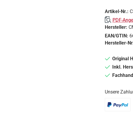
Artikel-Nr.:
C
PDF-Angeb
Hersteller:
C
EAN/GTIN:
6
Hersteller-Nr
Original 
Inkl. Hers
Fachhande
Unsere Zahlu
PayPal