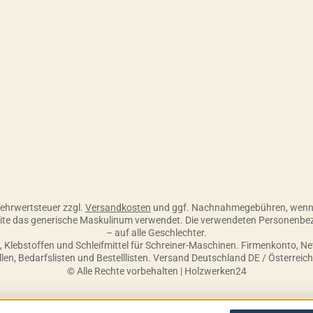
 Skonto, 30 Tage ohne Abzug
 Mehrwertsteuer zzgl.
Versandkosten
und ggf. Nachnahmegebühren, wenn 
seite das generische Maskulinum verwendet. Die verwendeten Personenbe
– auf alle Geschlechter.
Klebstoffen und Schleifmittel für Schreiner-Maschinen. Firmenkonto, N
ellen, Bedarfslisten und Bestelllisten. Versand Deutschland DE / Österreic
© Alle Rechte vorbehalten | Holzwerken24