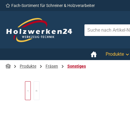
Fach-Sortiment für Schreiner & Holzverarbeiter
 Hauptinhalt springen
Zur Suche springen
Zur Hauptnavigation springen
Produkte
Produkte
Fräsen
Sonstiges
Bildergalerie überspringen