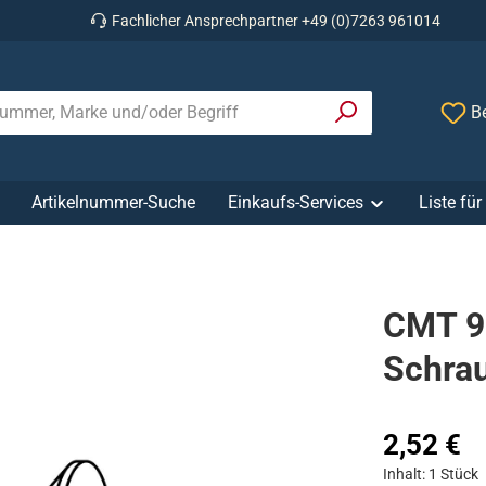
Fachlicher Ansprechpartner +49 (0)7263 961014
Be
Artikelnummer-Suche
Einkaufs-Services
Liste fü
CMT 99
Schra
Regulärer Prei
2,52 €
Inhalt:
1 Stück