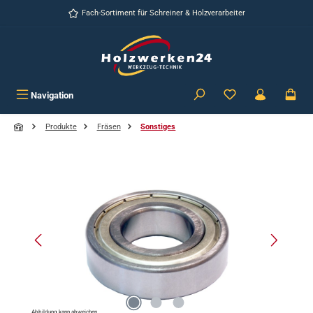
Zum Hauptinhalt springen
Fach-Sortiment für Schreiner & Holzverarbeiter
Navigation
Produkte
Fräsen
Sonstiges
Bildergalerie überspringen
Abbildung kann abweichen