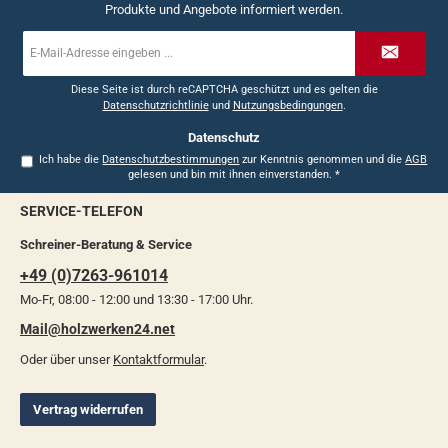
Produkte und Angebote informiert werden.
E-
Mail-
Adresse
*
Diese Seite ist durch reCAPTCHA geschützt und es gelten die
Datenschutzrichtlinie
und
Nutzungsbedingungen
.
Datenschutz
Ich habe die
Datenschutzbestimmungen
zur Kenntnis genommen und die
AGB
gelesen und bin mit ihnen einverstanden.
*
SERVICE-TELEFON
Schreiner-Beratung & Service
+49 (0)7263-961014
Mo-Fr, 08:00 - 12:00 und 13:30 - 17:00 Uhr.
Mail@holzwerken24.net
Oder über unser
Kontaktformular
.
Vertrag widerrufen