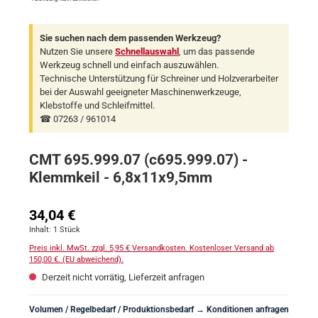
Sie suchen nach dem passenden Werkzeug?
Nutzen Sie unsere
Schnellauswahl
, um das passende
Werkzeug schnell und einfach auszuwählen.
Technische Unterstützung für Schreiner und Holzverarbeiter
bei der Auswahl geeigneter Maschinenwerkzeuge,
Klebstoffe und Schleifmittel.
☎ 07263 / 961014
CMT 695.999.07 (c695.999.07) -
Klemmkeil - 6,8x11x9,5mm
Regulärer Preis:
34,04 €
Inhalt:
1 Stück
Preis inkl. MwSt. zzgl. 5,95 € Versandkosten. Kostenloser Versand ab
150,00 €. (EU abweichend).
Derzeit nicht vorrätig, Lieferzeit anfragen
Volumen / Regelbedarf / Produktionsbedarf → Konditionen anfragen