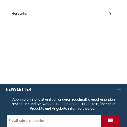
Hersteller
NEWSLETTER
Abonnieren Sie jetzt einfach unseren regelmäßig erscheinenden
Newsletter und Sie werden stets unter den Ersten sein, über neue
Produkte und Angebote informiert werden.
E-
Mail-
Adresse