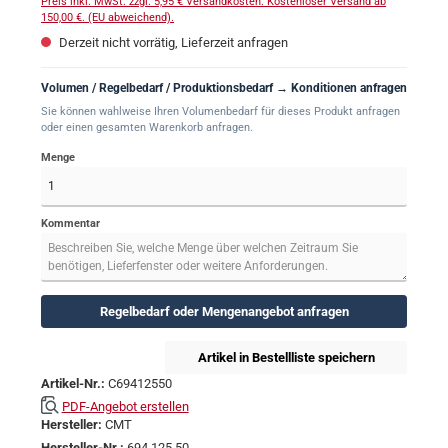
Preis inkl. MwSt. zzgl. 5,95 € Versandkosten. Kostenloser Versand ab
150,00 €. (EU abweichend).
Derzeit nicht vorrätig, Lieferzeit anfragen
Volumen / Regelbedarf / Produktionsbedarf → Konditionen anfragen
Sie können wahlweise Ihren Volumenbedarf für dieses Produkt anfragen
oder einen gesamten Warenkorb anfragen.
Menge
Kommentar
Regelbedarf oder Mengenangebot anfragen
Artikel in Bestellliste speichern
Artikel-Nr.:
C69412550
PDF-Angebot erstellen
Hersteller:
CMT
Hersteller-Nr.:
694.125.50