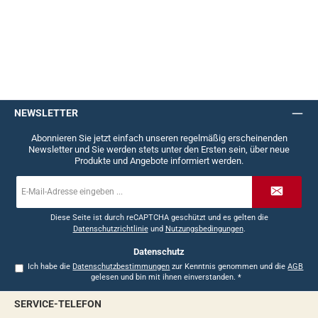
NEWSLETTER
Abonnieren Sie jetzt einfach unseren regelmäßig erscheinenden
Newsletter und Sie werden stets unter den Ersten sein, über neue
Produkte und Angebote informiert werden.
E-
Mail-
Adresse
*
Diese Seite ist durch reCAPTCHA geschützt und es gelten die
Datenschutzrichtlinie
und
Nutzungsbedingungen
.
Datenschutz
Ich habe die
Datenschutzbestimmungen
zur Kenntnis genommen und die
AGB
gelesen und bin mit ihnen einverstanden.
*
SERVICE-TELEFON