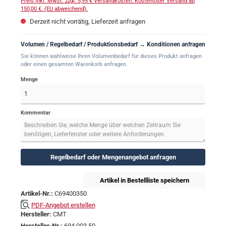
Preis inkl. MwSt. zzgl. 5,95 € Versandkosten. Kostenloser Versand ab
150,00 €. (EU abweichend).
Derzeit nicht vorrätig, Lieferzeit anfragen
Volumen / Regelbedarf / Produktionsbedarf → Konditionen anfragen
Sie können wahlweise Ihren Volumenbedarf für dieses Produkt anfragen
oder einen gesamten Warenkorb anfragen.
Menge
Kommentar
Regelbedarf oder Mengenangebot anfragen
Artikel in Bestellliste speichern
Artikel-Nr.:
C69400350
PDF-Angebot erstellen
Hersteller:
CMT
Hersteller-Nr.:
694.003.50