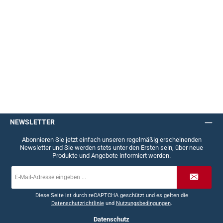
NEWSLETTER
Abonnieren Sie jetzt einfach unseren regelmäßig erscheinenden
Newsletter und Sie werden stets unter den Ersten sein, über neue
Produkte und Angebote informiert werden.
E-
Mail-
Adresse
*
Diese Seite ist durch reCAPTCHA geschützt und es gelten die
Datenschutzrichtlinie
und
Nutzungsbedingungen
.
Datenschutz