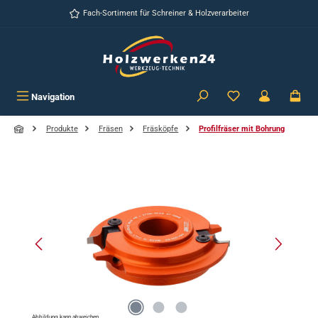
Zum Hauptinhalt springen
Fach-Sortiment für Schreiner & Holzverarbeiter
Navigation
Produkte
Fräsen
Fräsköpfe
Profilfräser mit Bohrung
Bildergalerie überspringen
Abbildung kann abweichen