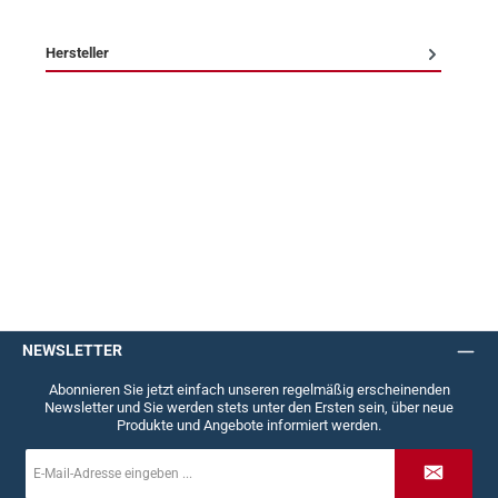
Hersteller
NEWSLETTER
Abonnieren Sie jetzt einfach unseren regelmäßig erscheinenden
Newsletter und Sie werden stets unter den Ersten sein, über neue
Produkte und Angebote informiert werden.
E-
Mail-
Adresse