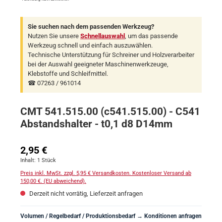
Sie suchen nach dem passenden Werkzeug?
Nutzen Sie unsere
Schnellauswahl
, um das passende
Werkzeug schnell und einfach auszuwählen.
Technische Unterstützung für Schreiner und Holzverarbeiter
bei der Auswahl geeigneter Maschinenwerkzeuge,
Klebstoffe und Schleifmittel.
☎ 07263 / 961014
CMT 541.515.00 (c541.515.00) - C541
Abstandshalter - t0,1 d8 D14mm
Regulärer Preis:
2,95 €
Inhalt:
1 Stück
Preis inkl. MwSt. zzgl. 5,95 € Versandkosten. Kostenloser Versand ab
150,00 €. (EU abweichend).
Derzeit nicht vorrätig, Lieferzeit anfragen
Volumen / Regelbedarf / Produktionsbedarf → Konditionen anfragen