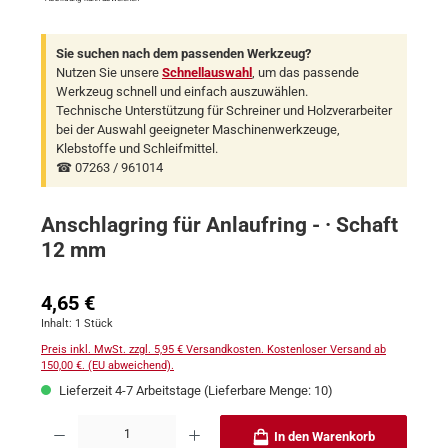
Sie suchen nach dem passenden Werkzeug?
Nutzen Sie unsere
Schnellauswahl
, um das passende
Werkzeug schnell und einfach auszuwählen.
Technische Unterstützung für Schreiner und Holzverarbeiter
bei der Auswahl geeigneter Maschinenwerkzeuge,
Klebstoffe und Schleifmittel.
☎ 07263 / 961014
Anschlagring für Anlaufring - · Schaft
12 mm
Regulärer Preis:
4,65 €
Inhalt:
1 Stück
Preis inkl. MwSt. zzgl. 5,95 € Versandkosten. Kostenloser Versand ab
150,00 €. (EU abweichend).
Lieferzeit 4-7 Arbeitstage (Lieferbare Menge: 10)
Produkt Anzahl: Gib den gewünschten Wert ein oder benutze die Schaltflächen um 
In den Warenkorb