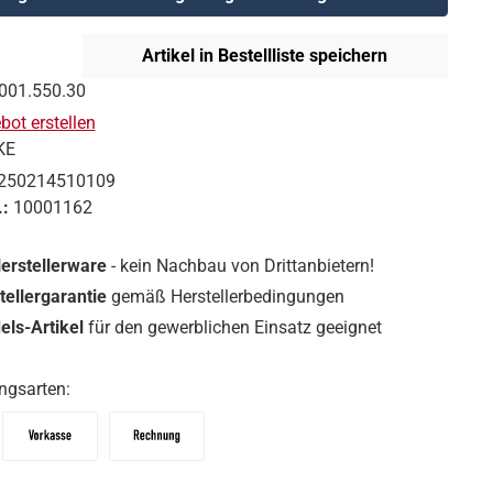
Artikel in Bestellliste speichern
001.550.30
ot erstellen
KE
250214510109
.:
10001162
Herstellerware
- kein Nachbau von Drittanbietern!
tellergarantie
gemäß Herstellerbedingungen
ls-Artikel
für den gewerblichen Einsatz geeignet
ngsarten:
Vorkasse
Zahlungsziel: 10 Tage abzgl. 2% Skonto, 30 Tag