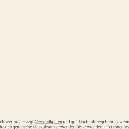
 Skonto, 30 Tage ohne Abzug
 Mehrwertsteuer zzgl.
Versandkosten
und ggf. Nachnahmegebühren, wenn 
seite das generische Maskulinum verwendet. Die verwendeten Personenbe