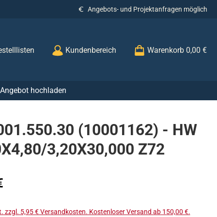
Angebots- und Projektanfragen möglich
stelllisten
Kundenbereich
Warenkorb
0,00 €
r Angebot hochladen
001.550.30 (10001162) - HW
0X4,80/3,20X30,000 Z72
s:
€
t. zzgl. 5,95 € Versandkosten. Kostenloser Versand ab 150,00 €.