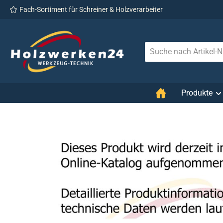
Fach-Sortiment für Schreiner & Holzverarbeiter
 Hauptinhalt springen
Zur Suche springen
Zur Hauptnavigation springen
Produkte
Bildergalerie überspringen