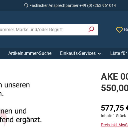
Fachlicher Ansprechpartner +49 (0)7263 961014
Be
Artikelnummer-Suche
Einkaufs-Services
Liste fü
AKE 0
550,0
Regulärer Prei
577,75 
Inhalt:
1 Stück
Preis inkl. MwS